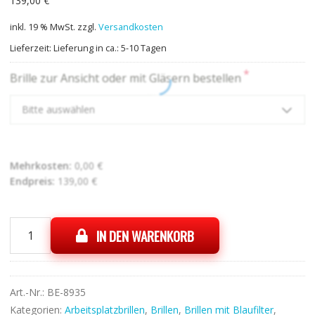
139,00
€
inkl. 19 % MwSt.
zzgl.
Versandkosten
Lieferzeit:
Lieferung in ca.: 5-10 Tagen
*
Brille zur Ansicht oder mit Gläsern bestellen
Bitte auswählen
Mehrkosten:
0,00
€
Endpreis:
139,00
€
IN DEN WARENKORB
Under
Armour
UA
5116/G
Art.-Nr.:
BE-8935
4NZ
Kategorien:
Arbeitsplatzbrillen
,
Brillen
,
Brillen mit Blaufilter
,