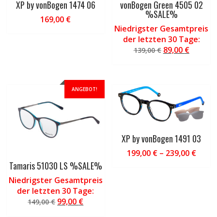
XP by vonBogen 1474 06
vonBogen Green 4505 02
%SALE%
169,00
€
Niedrigster Gesamtpreis
der letzten 30 Tage:
Ursprüngliche
Aktuell
89,00
€
139,00
€
Preis
Preis
war:
ist:
139,00 €
89,00 €.
ANGEBOT!
XP by vonBogen 1491 03
199,00
€
–
239,00
€
Tamaris 51030 LS %SALE%
Niedrigster Gesamtpreis
der letzten 30 Tage:
Ursprünglicher
Aktueller
99,00
€
149,00
€
Preis
Preis