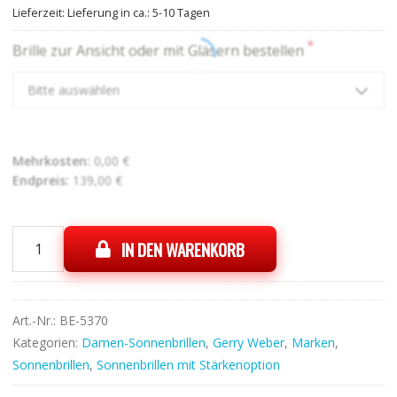
Lieferzeit:
Lieferung in ca.: 5-10 Tagen
*
Brille zur Ansicht oder mit Gläsern bestellen
Bitte auswählen
Mehrkosten:
0,00
€
Endpreis:
139,00
€
IN DEN WARENKORB
Gerry
Weber
7177
04
Art.-Nr.:
BE-5370
Menge
Kategorien:
Damen-Sonnenbrillen
,
Gerry Weber
,
Marken
,
Sonnenbrillen
,
Sonnenbrillen mit Stärkenoption