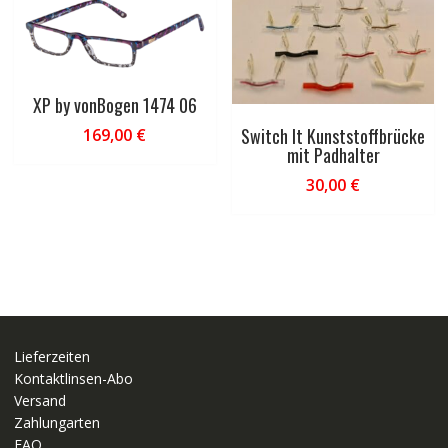
XP by vonBogen 1474 06
Switch It Kunststoffbrücke
169,00
€
mit Padhalter
30,00
€
Lieferzeiten
Kontaktlinsen-Abo
Versand
Zahlungarten
FAQ