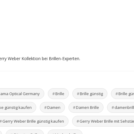
erry Weber Kollektion bei Brillen-Experten.
ama Optical Germany
Brille
Brille günstig
Brille g
rke günstig kaufen
Damen
Damen Brille
damenbril
Gerry Weber Brille günstig kaufen
Gerry Weber Brille mit Sehstä