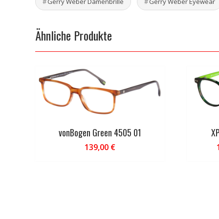
Gerry Weber Damenbrille
Gerry Weber Eyewear
Ähnliche Produkte
vonBogen Green 4505 01
XP
139,00
€