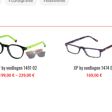
Günstige Brille
Markenbrille
 by vonBogen 1491 02
XP by vonBogen 1474 
199,00
€
–
239,00
€
169,00
€