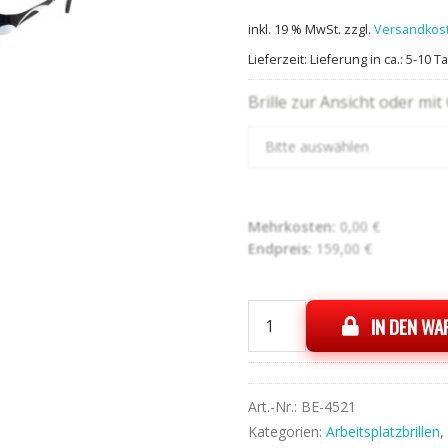
inkl. 19 % MwSt.
zzgl.
Versandkos
Lieferzeit:
Lieferung in ca.: 5-10 T
Brille zur Ansicht oder mit
Bitte auswählen
Mehrkosten:
0,00
€
Endpreis:
159,00
€
IN DEN W
Gerry
Weber
1286
03
Art.-Nr.:
BE-4521
Menge
Kategorien:
Arbeitsplatzbrillen
,