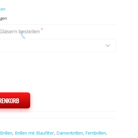
ten
agen
*
 Gläsern bestellen
ARENKORB
Brillen
,
Brillen mit Blaufilter
,
Damenbrillen
,
Fernbrillen
,