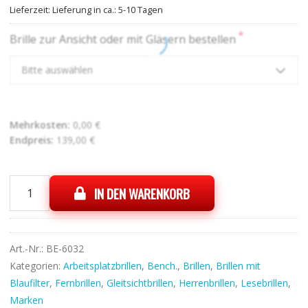
Lieferzeit:
Lieferung in ca.: 5-10 Tagen
*
Brille zur Ansicht oder mit Gläsern bestellen
Bitte auswählen
Mehrkosten:
0,00
€
Endpreis:
139,00
€
IN DEN WARENKORB
Bench.
Eyewear
BE5015
02
Art.-Nr.:
BE-6032
Menge
Kategorien:
Arbeitsplatzbrillen
,
Bench.
,
Brillen
,
Brillen mit
Blaufilter
,
Fernbrillen
,
Gleitsichtbrillen
,
Herrenbrillen
,
Lesebrillen
,
Marken