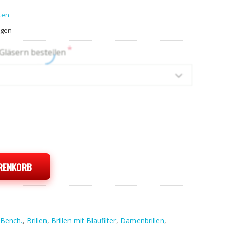
ten
agen
*
 Gläsern bestellen
ARENKORB
Bench.
,
Brillen
,
Brillen mit Blaufilter
,
Damenbrillen
,