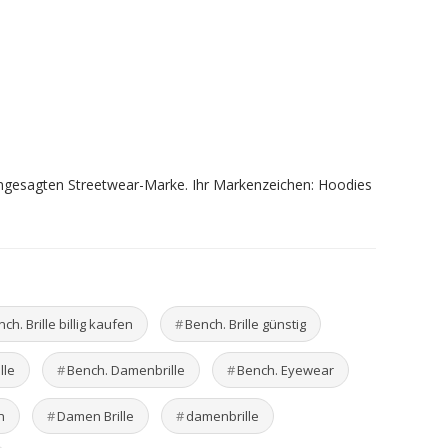
 angesagten Streetwear-Marke. Ihr Markenzeichen: Hoodies
ch. Brille billig kaufen
Bench. Brille günstig
lle
Bench. Damenbrille
Bench. Eyewear
n
Damen Brille
damenbrille