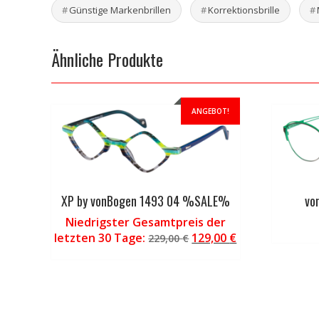
Günstige Markenbrillen
Korrektionsbrille
Ähnliche Produkte
ANGEBOT!
XP by vonBogen 1493 04 %SALE%
vo
Niedrigster Gesamtpreis der
Ursprünglicher
Aktueller
letzten 30 Tage:
129,00
€
229,00
€
Preis
Preis
war:
ist:
229,00 €
129,00 €.