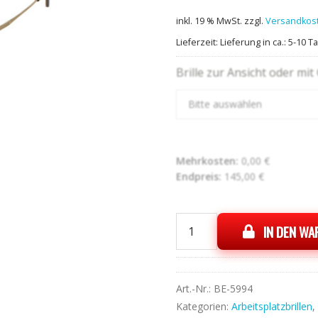
inkl. 19 % MwSt.
zzgl.
Versandkos
Lieferzeit:
Lieferung in ca.: 5-10 T
Brille zur Ansicht oder mit
Bitte auswählen
Mehrkosten:
0,00
€
Endpreis:
145,00
€
IN DEN W
Bench.
Eyewear
BE1037
01
Art.-Nr.:
BE-5994
Menge
Kategorien:
Arbeitsplatzbrillen
,