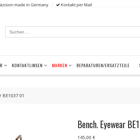
räzision made in Germany
Kontakt per Mail
Search
for:
ER
KONTAKTLINSEN
MARKEN
REPARATUREN/ERSATZTEILE
r BE1037 01
Bench. Eyewear BE
145,00
€