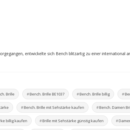
rgegangen, entwickelte sich Bench blitzartig zu einer international
h. Brille
Bench. Brille BE1037
Bench. Brille billig
Ben
stärke
Bench. Brille mit Sehstärke kaufen
Bench. Damen Bri
rke billig kaufen
Brille mit Sehstärke günstig kaufen
Dame