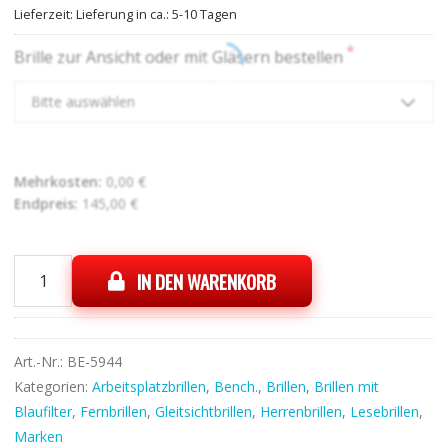
Lieferzeit:
Lieferung in ca.: 5-10 Tagen
*
Brille zur Ansicht oder mit Gläsern bestellen
Bitte auswählen
Mehrkosten:
0,00
€
Endpreis:
145,00
€
IN DEN WARENKORB
Bench.
Eyewear
BE1021
02
Art.-Nr.:
BE-5944
Menge
Kategorien:
Arbeitsplatzbrillen
,
Bench.
,
Brillen
,
Brillen mit
Blaufilter
,
Fernbrillen
,
Gleitsichtbrillen
,
Herrenbrillen
,
Lesebrillen
,
Marken