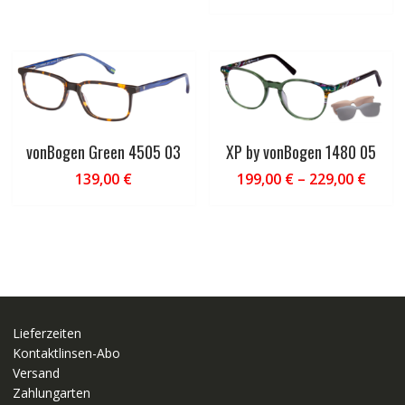
Preis
Preis
war:
ist:
149,00 €
99,00 €.
vonBogen Green 4505 03
XP by vonBogen 1480 05
139,00
€
199,00
€
–
229,00
€
Lieferzeiten
Kontaktlinsen-Abo
Versand
Zahlungarten