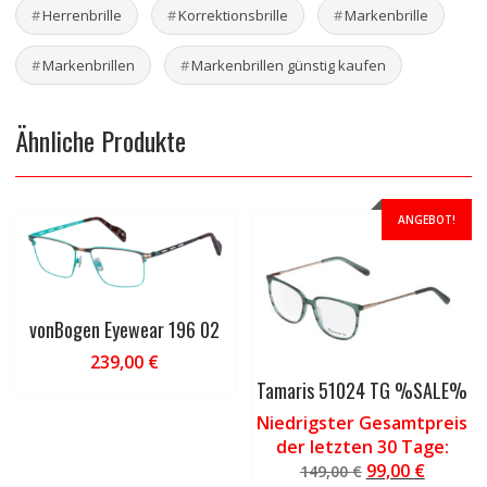
Herrenbrille
Korrektionsbrille
Markenbrille
Markenbrillen
Markenbrillen günstig kaufen
Ähnliche Produkte
ANGEBOT!
vonBogen Eyewear 196 02
239,00
€
Tamaris 51024 TG %SALE%
Niedrigster Gesamtpreis
der letzten 30 Tage:
Ursprüngliche
Aktuell
99,00
€
149,00
€