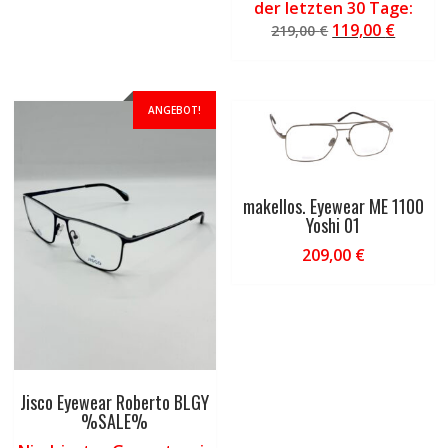
der letzten 30 Tage:
Ursprünglicher
Aktuel
119,00
€
219,00
€
Preis
Preis
war:
ist:
219,00 €
119,00 
ANGEBOT!
makellos. Eyewear ME 1100
Yoshi 01
209,00
€
Jisco Eyewear Roberto BLGY
%SALE%