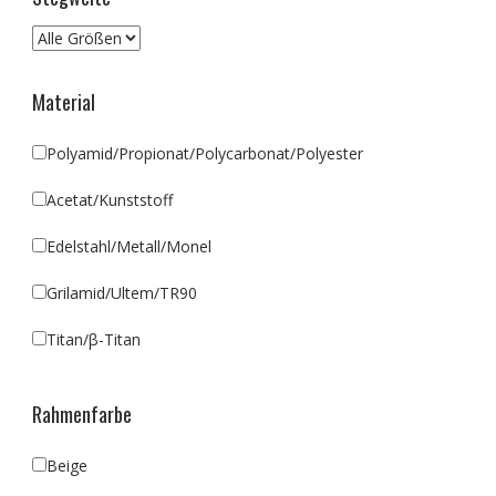
Material
Polyamid/Propionat/Polycarbonat/Polyester
Acetat/Kunststoff
Edelstahl/Metall/Monel
Grilamid/Ultem/TR90
Titan/β-Titan
Rahmenfarbe
Beige