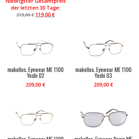
Niedrigster Gesamtpreis
der letzten 30 Tage:
Ursprünglicher
Aktueller
119,00
€
219,00
€
Preis
Preis
war:
ist:
219,00 €
119,00 €.
makellos. Eyewear ME 1100
makellos. Eyewear ME 1100
Yoshi 02
Yoshi 03
209,00
€
209,00
€