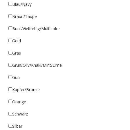
Blau/Navy
Braun/Taupe
Bunt/Vielfarbig/Multicolor
Gold
Grau
Grün/Oliv/Khaki/Mint/Lime
Gun
Kupfer/Bronze
Orange
Schwarz
Silber