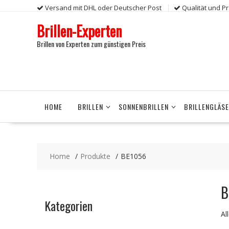
Skip
Versand mit DHL oder Deutscher Post
Qualität und P
to
Brillen-Experten
content
Brillen von Experten zum günstigen Preis
HOME
BRILLEN
SONNENBRILLEN
BRILLENGLÄS
Home
Produkte
BE1056
B
Kategorien
Al