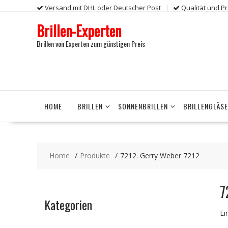
Skip
Versand mit DHL oder Deutscher Post
Qualität und P
to
Brillen-Experten
content
Brillen von Experten zum günstigen Preis
HOME
BRILLEN
SONNENBRILLEN
BRILLENGLÄS
Home
Produkte
7212. Gerry Weber 7212
7
Kategorien
Ei