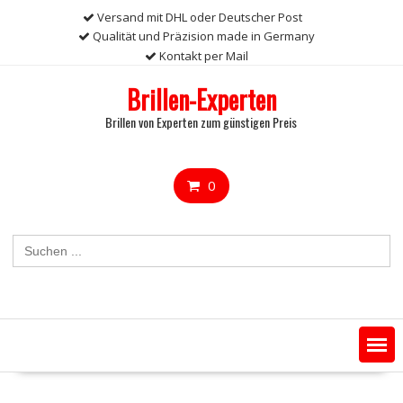
Skip
Versand mit DHL oder Deutscher Post
to
Qualität und Präzision made in Germany
content
Kontakt per Mail
Brillen-Experten
Brillen von Experten zum günstigen Preis
0
Search
for: